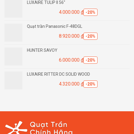
LUXAIRE TULIP II 56''
4.000.000
₫
-20%
Quạt trần Panasonic F-48DGL
8.920.000
₫
-20%
HUNTER SAVOY
6.000.000
₫
-20%
LUXAIRE RITTER DC SOLID WOOD
4.320.000
₫
-20%