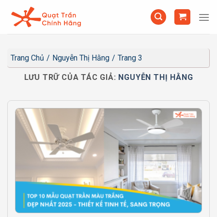
Chuyển
đến
nội
dung
Trang Chủ
/
Nguyễn Thị Hằng
/
Trang 3
LƯU TRỮ CỦA TÁC GIẢ:
NGUYỄN THỊ HẰNG