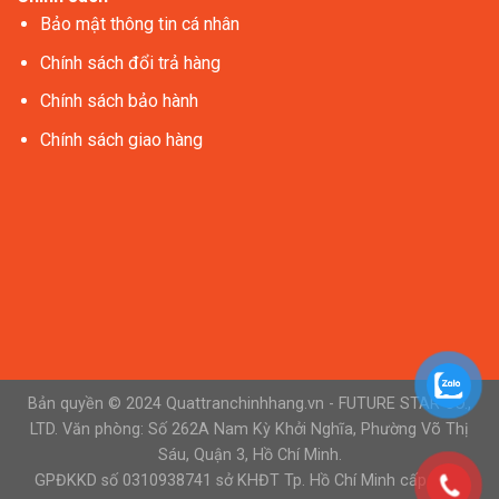
Bảo mật thông tin cá nhân
Chính sách đổi trả hàng
Chính sách bảo hành
Chính sách giao hàng
Bản quyền © 2024 Quattranchinhhang.vn - FUTURE STAR CO.,
LTD. Văn phòng: Số 262A Nam Kỳ Khởi Nghĩa, Phường Võ Thị
Sáu, Quận 3, Hồ Chí Minh.
GPĐKKD số 0310938741 sở KHĐT Tp. Hồ Chí Minh cấp ngày