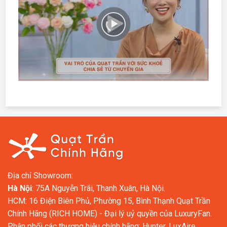
Địa chỉ Showroom:
Hà Nội
: 75A Nguyễn Trãi, Thanh Xuân, Hà Nội.
HCM: 16 Điện Biên Phủ, Phường 15, Bình Thạnh Quạt Trần
Chính Hãng (RICH HOME) - Đại lý uỷ quyền của LuxuryFan.
Phân phối các thương hiệu chính hãng: Hunter, LuxAire,