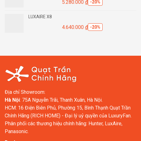
5.280.000
₫
-20%
LUXAIRE X8
4.640.000
₫
-20%
Địa chỉ Showroom:
Hà Nội
: 75A Nguyễn Trãi, Thanh Xuân, Hà Nội.
HCM: 16 Điện Biên Phủ, Phường 15, Bình Thạnh Quạt Trần
Chính Hãng (RICH HOME) - Đại lý uỷ quyền của LuxuryFan.
Phân phối các thương hiệu chính hãng: Hunter, LuxAire,
Panasonic.