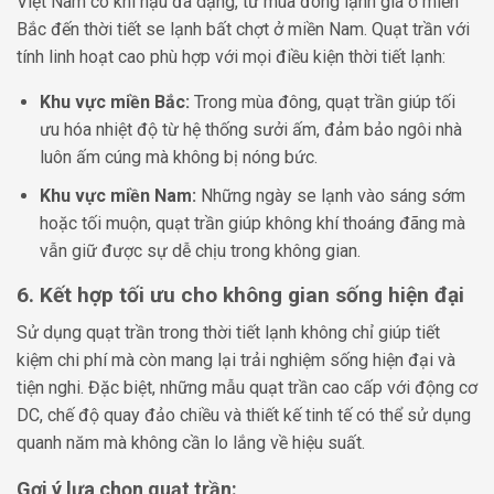
Việt Nam có khí hậu đa dạng, từ mùa đông lạnh giá ở miền
Bắc đến thời tiết se lạnh bất chợt ở miền Nam. Quạt trần với
tính linh hoạt cao phù hợp với mọi điều kiện thời tiết lạnh:
Khu vực miền Bắc:
Trong mùa đông, quạt trần giúp tối
ưu hóa nhiệt độ từ hệ thống sưởi ấm, đảm bảo ngôi nhà
luôn ấm cúng mà không bị nóng bức.
Khu vực miền Nam:
Những ngày se lạnh vào sáng sớm
hoặc tối muộn, quạt trần giúp không khí thoáng đãng mà
vẫn giữ được sự dễ chịu trong không gian.
6. Kết hợp tối ưu cho không gian sống hiện đại
Sử dụng quạt trần trong thời tiết lạnh không chỉ giúp tiết
kiệm chi phí mà còn mang lại trải nghiệm sống hiện đại và
tiện nghi. Đặc biệt, những mẫu quạt trần cao cấp với động cơ
DC, chế độ quay đảo chiều và thiết kế tinh tế có thể sử dụng
quanh năm mà không cần lo lắng về hiệu suất.
Gợi ý lựa chọn quạt trần: